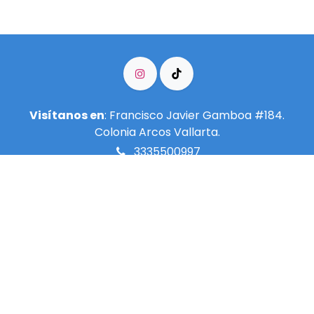
Visítanos en
: Francisco Javier Gamboa #184.
Colonia Arcos Vallarta.
3335500997
info@meditarenguadalajara.​org