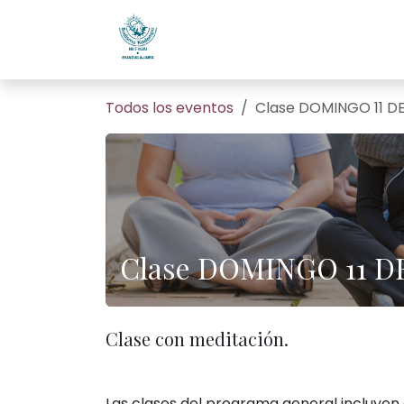
Ir al contenido
Home
Todos son bienveni
Todos los eventos
Clase DOMINGO 11 
Clase DOMINGO 11 
Clase con meditación.
Las clases del programa general incluyen