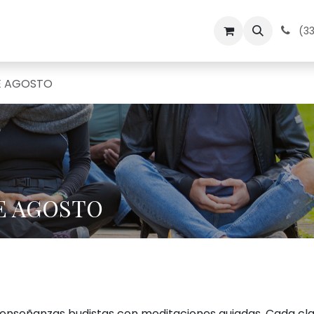
dos
Medita en Kadampa
Contacto
Calendario
(33
DE AGOSTO
DE AGOSTO
 enseñanzas budistas con meditaciones guiadas. Cada cl