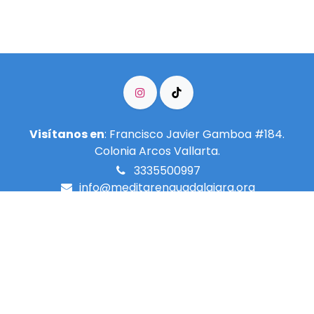
Visítanos en
: Francisco Javier Gamboa #184.
Colonia Arcos Vallarta.
3335500997
info@meditarenguadalajara.​org