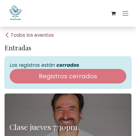
Ir al contenido
Todos los eventos
Entradas
Los registros están
cerrados
Registros cerrados
Clase jueves 7:30pm.