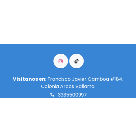
Visítanos en
: Francisco Javier Gamboa #184.
Colonia Arcos Vallarta.
3335500997
info@meditarenguadalajara.​org