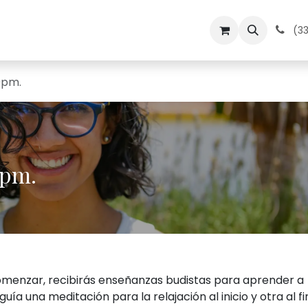
dos
Medita en Kadampa
Contacto
Calendario
(33
0pm.
0pm.
comenzar, recibirás enseñanzas budistas para aprender a
 guía una meditación para la relajación al inicio y otra al fi