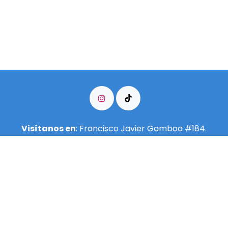
Visítanos en
: Francisco Javier Gamboa #184.
Colonia Arcos Vallarta.
3335500997
info@meditarenguadalajara.​org