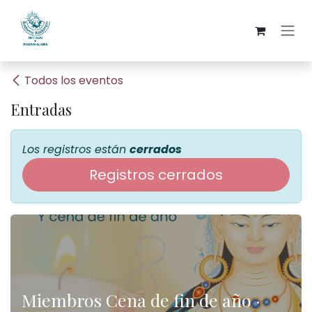
Ir al contenido
Todos los eventos
Entradas
Los registros están
cerrados
Registros cerrados
Miembros Cena de fin de año ·