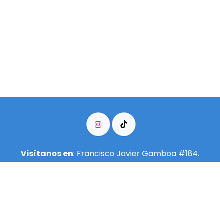
Visítanos en
: Francisco Javier Gamboa #184.
Colonia Arcos Vallarta.
3335500997
info@meditarenguadalajara.​org