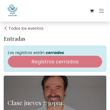
Ir al contenido
Todos los eventos
Entradas
Los registros están
cerrados
Registros cerrados
Clase jueves 7:30pm.