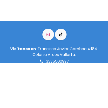
Visítanos en
: Francisco Javier Gamboa #184.
Colonia Arcos Vallarta.
3335500997
info@meditarenguadalajara.​org