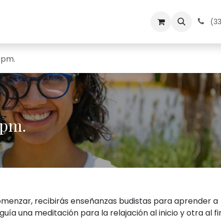
dos
Medita en Kadampa
Contacto
Calendario
(33
0pm.
0pm.
comenzar, recibirás enseñanzas budistas para aprender a
 guía una meditación para la relajación al inicio y otra al fi