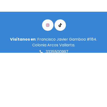
Visítanos en
: Francisco Javier Gamboa #184.
Colonia Arcos Vallarta.
3335500997
info@meditarenguadalajara.​org